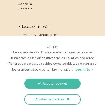
Sobre mi
Contacto
Enlaces de interés
Términos y Condiciones
Cookies
Política de Privacidad
Cookies
Aviso Legal
Para que este sitio funcione adecuadamente, a veces
instalamos en los dispositivos de los usuarios pequeños
ficheros de datos, conocidos como cookies. La mayoría de
Newsletter
los grandes sitios web también lo hacen.
Leer más
Aceptar cookies
He leído y acepto los términos y
condiciones
Ajustes de cookies
© Copyright 2019 Teresa Tellez |
Diseño
web malaga
by SEBcreativos