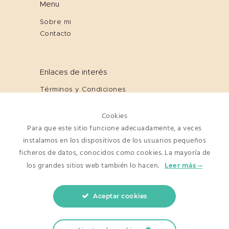
Menu
Sobre mi
Contacto
Enlaces de interés
Términos y Condiciones
Cookies
Política de Privacidad
Cookies
Aviso Legal
Para que este sitio funcione adecuadamente, a veces
instalamos en los dispositivos de los usuarios pequeños
ficheros de datos, conocidos como cookies. La mayoría de
Newsletter
los grandes sitios web también lo hacen.
Leer más
Aceptar cookies
He leído y acepto los términos y
condiciones