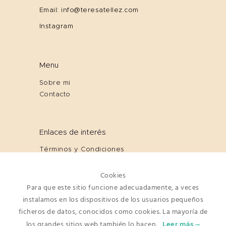
Email: info@teresatellez.com
Instagram
Menu
Sobre mi
Contacto
Enlaces de interés
Términos y Condiciones
Cookies
Política de Privacidad
Cookies
Aviso Legal
Para que este sitio funcione adecuadamente, a veces
instalamos en los dispositivos de los usuarios pequeños
ficheros de datos, conocidos como cookies. La mayoría de
Newsletter
los grandes sitios web también lo hacen.
Leer más