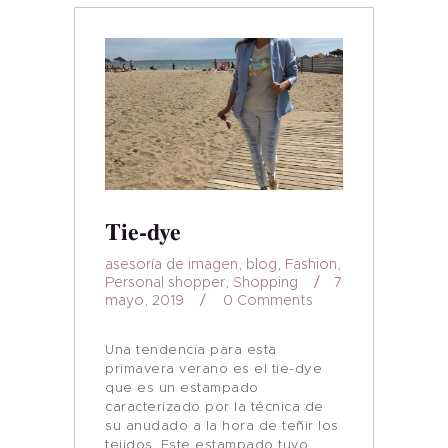
Inicio
Sobre mi
Blog
Contacto
Tie-dye
asesoría de imagen
,
blog
,
Fashion
,
Personal shopper
,
Shopping
7
mayo, 2019
0
Comments
Una tendencia para esta
primavera verano es el tie-dye
que es un estampado
caracterizado por la técnica de
su anudado a la hora de teñir los
tejidos. Este estampado tuvo