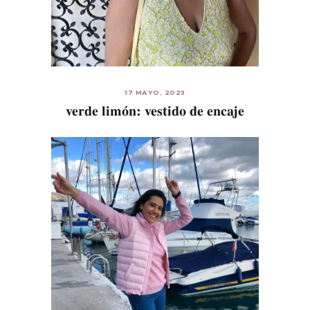
Inicio
Sobre mi
17 MAYO, 2023
verde limón: vestido de encaje
Blog
Contacto