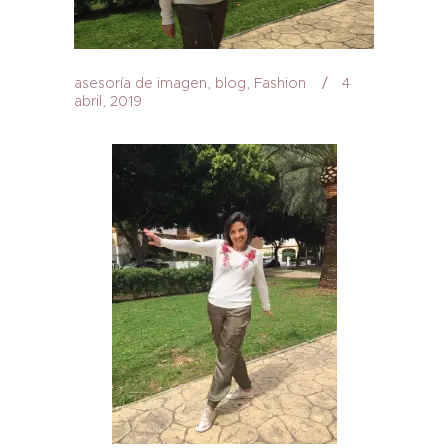
asesoría de imagen
,
blog
,
Fashion
4
abril, 2019