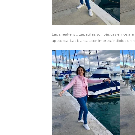
Las sneakers o zapatillas son básicas en los ar
apetezca. Las blancas son imprescindibles en n