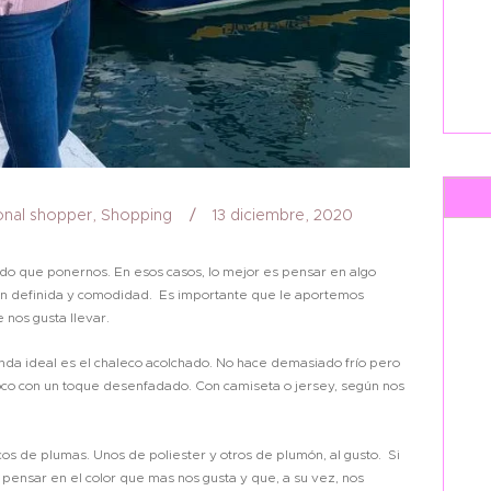
onal shopper
,
Shopping
13 diciembre, 2020
 que ponernos. En esos casos, lo mejor es pensar en algo
bien definida y comodidad. Es importante que le aportemos
 nos gusta llevar.
enda ideal es el chaleco acolchado. No hace demasiado frío pero
co con un toque desenfadado. Con camiseta o jersey, según nos
os de plumas. Unos de poliester y otros de plumón, al gusto. Si
pensar en el color que mas nos gusta y que, a su vez, nos