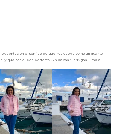
r exigentes en el sentido de que nos quede como un guante.
te, y que nos quede perfecto. Sin bolsas ni arrugas. Limpio.